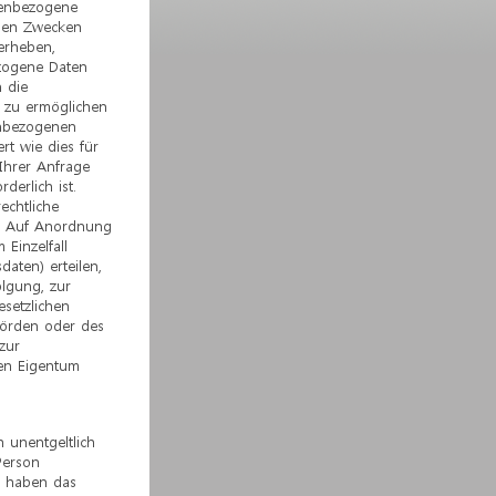
enbezogene
esen Zwecken
 erheben,
zogene Daten
n die
zu ermöglichen
enbezogenen
t wie dies für
Ihrer Anfrage
derlich ist.
echtliche
t. Auf Anordnung
 Einzelfall
aten) erteilen,
olgung, zur
esetzlichen
örden oder des
zur
en Eigentum
h unentgeltlich
Person
e haben das