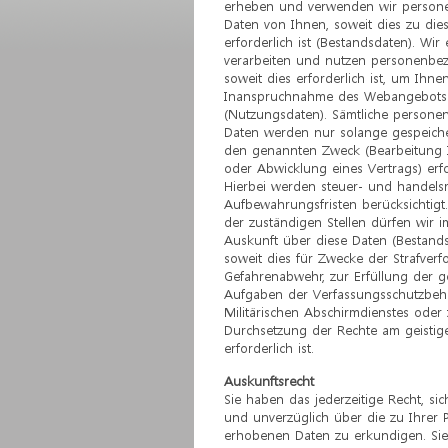
erheben und verwenden wir person
Daten von Ihnen, soweit dies zu di
erforderlich ist (Bestandsdaten). Wir
verarbeiten und nutzen personenbe
soweit dies erforderlich ist, um Ihne
Inanspruchnahme des Webangebots 
(Nutzungsdaten). Sämtliche person
Daten werden nur solange gespeicher
den genannten Zweck (Bearbeitung 
oder Abwicklung eines Vertrags) erfor
Hierbei werden steuer- und handelsr
Aufbewahrungsfristen berücksichtig
der zuständigen Stellen dürfen wir im
Auskunft über diese Daten (Bestandsd
soweit dies für Zwecke der Strafverf
Gefahrenabwehr, zur Erfüllung der g
Aufgaben der Verfassungsschutzbeh
Militärischen Abschirmdienstes oder 
Durchsetzung der Rechte am geistig
erforderlich ist.
Auskunftsrecht
Sie haben das jederzeitige Recht, sic
und unverzüglich über die zu Ihrer 
erhobenen Daten zu erkundigen. Si