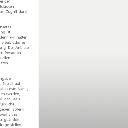
ei der
tslücken
em Zugriff durch
nseres
ng ist
 denn wir hatten
 erteilt oder es
ung. Der Anbieter
ten Personen
iellen
aten.
Angabe
 Soweit auf
aten (wie Name,
ben werden,
illiger Basis.
ückliche
geben. Sofern
verhältnis
der geändert
rage stellen,